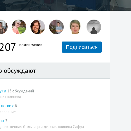
207
подписчиков
Подписаться
о обсуждают
ута
13 обсуждений
тная клиника
 легких
8
олевание
ба
7
ударственная больница и детская клиника Сафра