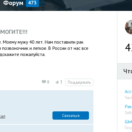
Форум
473
ОМОГИТЕ!!!
е. Моему мужу 40 лет. Нам поставили рак
4
позвоночник и легкое. В России от нас все
одскажите пожалуйста.
Чт
8
3
Поддержать
Асс
Час
Рак
Заб
Связаться
кал
Ши
Гос