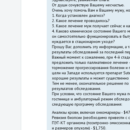
От души сочувствую Вашему несчастью.
Очень хочу помочь Вам и Вашему мужу, но
1. Когда установлен диагноз?
2. Какое лечение проводилось?
3. Какое лечение муж получает сейчас и к
4. Каково клиническое состояние Вашего м
он самостоятельно функционировать в быту,
нуждается в стационарном уходе?
Прошу Вас дополнить эту информацию, а та
результаты обследований за последний пе
Важный момент: к сожалению, при 4-й стади
предложить только паллиативное лечение -
торможение прогрессирования болезни и п
цели на Западе используется препарат Sut
хорошие результаты и может существенно 
Тем не менее, окончательное решение по п
результатов обследования.
При условии, что состояние Вашего мужа п
гостинице и амбулаторный режим обследов
следующую программу обследования:
Анализы крови, включая онкомаркеры - $4
Ревизия биопсии (необходимо привезти с с
ПЭТ-КТ организма (позитронно-эмиссионн
и размеров опухоли) - $1,750.