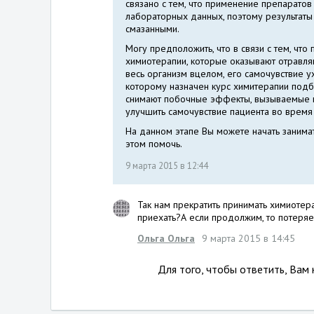
связано с тем, что применение препарато
лабораторных данных, поэтому результаты 
смазанными.
Могу предположить, что в связи с тем, чт
химиотерапии, которые оказывают отравляю
весь организм вцелом, его самочувствие у
которому назначен курс химитерапии подб
снимают побочные эффекты, вызываемые п
улучшить самочувствие пациента во время
На данном этапе Вы можете начать занимат
этом помочь.
9 марта 2015 в 12:44
Так нам прекратить принимать химиоте
приехать?А если продолжим, то потеря
Ольга Ольга
9 марта 2015 в 14:45
Для того, чтобы ответить, Вам