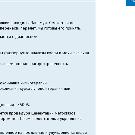
Н
оянии находится Ваш муж. Сможет ли он
еренести перелет, мы готовы его принять.
ается с диагностики:
 (развернутые анализы крови и мочи, включая
ляющее оценить распространенность
 окончания химиотерапии.
окончания курса лучевой терапии или
ования - 5500$.
яется процедура цементации метостазов
тором Бен-Галим Пелег с целью укрепления
авленное на продление и улучшение качества