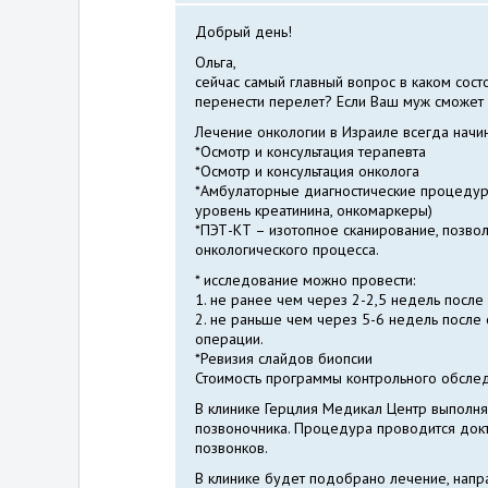
Добрый день!
Ольга,
сейчас самый главный вопрос в каком сост
перенести перелет? Если Ваш муж сможет п
Лечение онкологии в Израиле всегда начин
*Осмотр и консультация терапевта
*Осмотр и консультация онколога
*Амбулаторные диагностические процедуры
уровень креатинина, онкомаркеры)
*ПЭТ-КТ – изотопное сканирование, позво
онкологического процесса.
* исследование можно провести:
1. не ранее чем через 2-2,5 недель после
2. не раньше чем через 5-6 недель после 
операции.
*Ревизия слайдов биопсии
Стоимость программы контрольного обслед
В клинике Герцлия Медикал Центр выполн
позвоночника. Процедура проводится док
позвонков.
В клинике будет подобрано лечение, напр