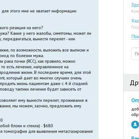
Зд
 для этого мне не хватает информации:
Ком
Ха
Гос
акого реакция на него?
ужа? Какие у него жалобы, симптомы, может ли
Пок
 передвигаться, вынести перелет - или
кже, по возможности, выложить все выписки и
риод по болезни мужа.
и рака почки (RCC), как правило, можно
 то есть лечение, направленнное на
родления жизни. В последнее время, для этой
ent, который дает во многих случаях очень
Др
продить жизнь пациентам даже с 4-й стадией.
оводу тактики лечения будет зависеть от
Оп
озволяет ему вынести перелет, проживание в
ания, мы можем, заочно, предложить ему
доб
обр
70
обой блоки и стекла) - $680
ая томография для выявления метастазирования
Ра