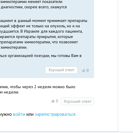
в химиотерамии меняет показатели
диагностики, скорее всего, окажутся
о пациент в данный момент принимает препараты
щий эффект не только на опухоль, но и на
худшается. В Израиле для каждого пациента,
ираются препараты прикрытия, которые
репаратами химиотерапии, что позволяет
 химиотерапии.
ься организацией поездки, мы готовы Вам в
Хороший ответ
0
рапию, чтобы через 2 недели можно было
ем неделю.
0
Хороший ответ
 нужно
войти
или
зарегистрироваться