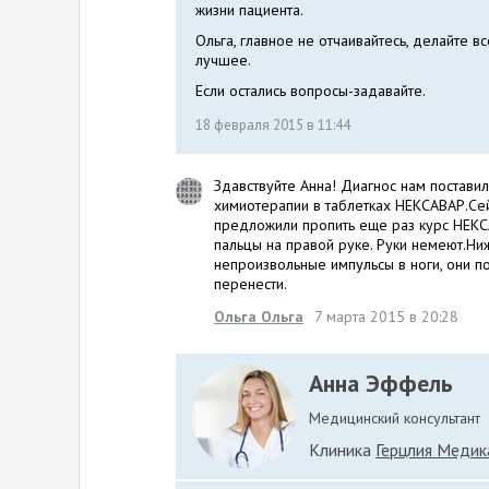
жизни пациента.
Ольга, главное не отчаивайтесь, делайте вс
лучшее.
Если остались вопросы-задавайте.
18 февраля 2015 в 11:44
Здавствуйте Анна! Диагнос нам постави
химиотерапии в таблетках НЕКСАВАР.Сей
предложили пропить еще раз курс НЕКСА
пальцы на правой руке. Руки немеют.Ни
непроизвольные импульсы в ноги, они п
перенести.
Ольга Ольга
7 марта 2015 в 20:28
Анна Эффель
Медицинский консультант
Клиника
Герцлия Медик