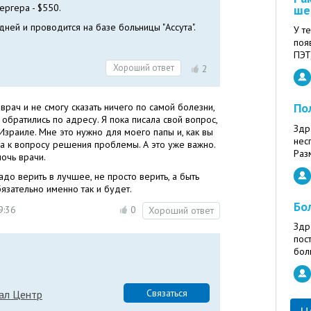
ергера - $550.
ше
ней и проводится на базе больницы "Ассута".
У т
поя
ПЭТ/
Хороший ответ
2
По
врач и не смогу сказать ничего по самой болезни,
е обратились по адресу. Я пока писала свой вопрос,
Здр
в Израиле. Мне это нужно для моего папы и, как вы
нес
а к вопросу решения проблемы. А это уже важно.
Раз
очь врачи.
адо верить в лучшее, не просто верить, а быть
язательно именно так и будет.
Бо
9:36
0
Хороший ответ
Здр
пос
бол
Связаться
ал Центр