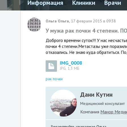
Информация
Клиники
Врачи
Ольга Ольга,
17 февраля 2015 в 09:38
У мужа рак почки 4 степени. П
Доброго времени суток!!! У нас несчасть
почки 4 степени.Метастазы уже поразили 
отказались. Не знаю куда обратиться. П
IMG_0008
JPG, 1,3 МБ
рак почки
Дани Кутин
Медицинский консультант
Компания
Манор Меди
Здравствуйте, уважаемая Ольга.