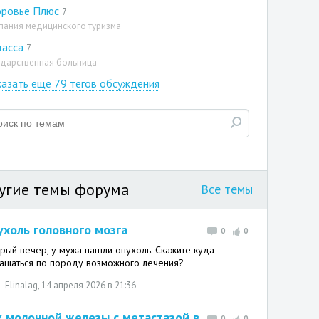
оровье Плюс
7
пания медицинского туризма
дасса
7
ударственная больница
азать еще 79 тегов обсуждения
угие темы форума
Все темы
ухоль головного мозга
0
0
рый вечер, у мужа нашли опухоль. Скажите куда
ащаться по породу возможного лечения?
Elinalag
, 14 апреля 2026 в 21:36
к молочной железы с метастазой в
0
0