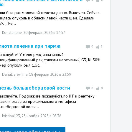
ю
ещи был рак молочной железы давно. Вылечен. Сейчас
вилась опухоль в области левой части шеи. Сделали
КТ. Ре...
Konstantine
, 20 февраля 2026 в 14:57
лнота лечения при тнрмж
0
1
авствуйте! У меня рмж, инвазивный,
пецифицированный рак, трижды негативный, G3, Ki 50%.
мер опухоли был 1,5с...
DariaDerevnina
, 18 февраля 2026 в 23:59
лезнь большеберцовой кости
0
0
авствуйте. Подскажите пожалуйста,по КТ и рентгену
тавили экзастоз проксимального метафиза
ьшеберцовой кости...
kristina123
, 23 ноября 2025 в 08:36