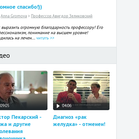
омное спасибо!))
Anna Gromova
>
Профессор Авигдор Зеликовский
 выразить огромную благодарность профессору! Его
ессионализм, понимание на высшем уровне!
дилась на лечен...
читать >>
део
09:05
04:06
тор Пекарский -
Диагноз «рак
жа и другие
желудка» - отменен!
олевания
воночника