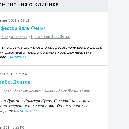
оминания о клинике
варя 2018 в 05:12
фессор Эяль Фениг
Резида Ганиева
>
Профессор Эяль Фениг
тся оставить свой отзыв о профессионале своего дела, о
м спасителе и просто об очень хорошем человеке
век...
читать >>
бря 2015 в 23:56
сибо, Доктор.
Михаил Александрович
>
Доктор Алон Фридландер
но Доктор с большой буквы. С первой же встречи
чает уверенность, спокойствие. Он не говорит по-
и, я не п...
читать >>
я 2014 в 22:50