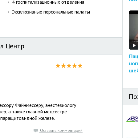
4 госпитализационных отделения
Эксклюзивные персональные палаты
л Центр
Пац
ног
шей
По
ссору Файнмессеру, анестезиологу
ер, а также главной медсестре
 паращитовидной железе.
Оставить комментарий