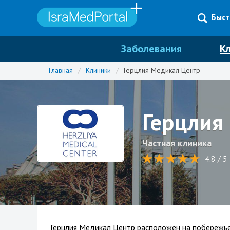
Быст
Заболевания
К
Главная
/
Клиники
/
Герцлия Медикал Центр
Герцлия
Частная клиника
4.8 / 5
Герцлия Медикал Центр расположен на побережье