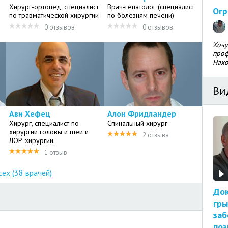
Хирург-ортопед, специалист
Врач-гепатолог (специалист
Огр
по травматической хирургии
по болезням печени)
0 отзывов
0 отзывов
Хочу
проф
Нахо
Ви
Ави Хефец
Алон Фридландер
Хирург, специалист по
Спинальный хирург
хирургии головы и шеи и
2 отзыва
ЛОР-хирургии.
1 отзыв
сех (38 врачей)
Док
гры
заб
поз