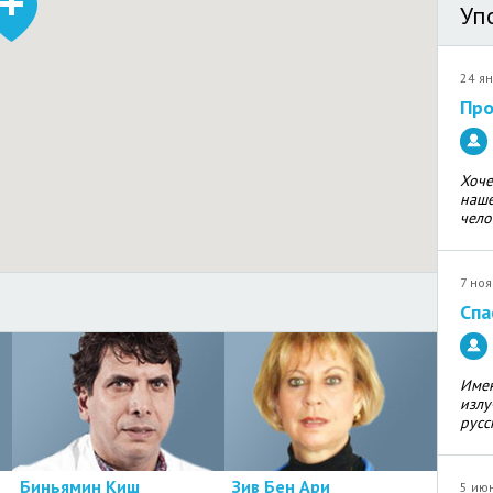
Уп
24 ян
Про
Хоче
наше
чело
7 ноя
Спа
Имен
излу
русск
Биньямин Киш
Зив Бен Ари
5 июн