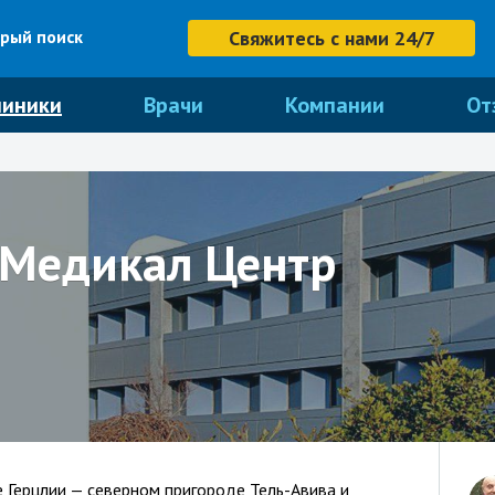
рый поиск
Свяжитесь с нами 24/7
линики
Врачи
Компании
От
 Медикал Центр
 Герцлии — северном пригороде Тель-Авива и