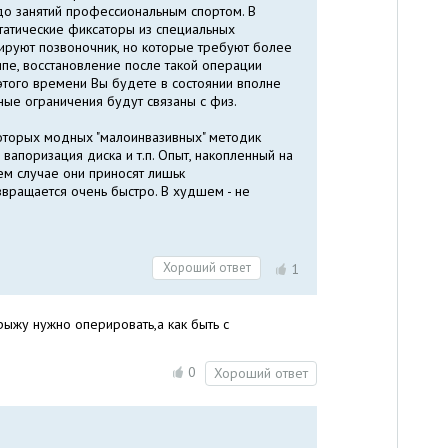
 до занятий профессиональным спортом. В
статические фиксаторы из специальных
ируют позвоночник, но которые требуют более
пе, восстановление после такой операции
этого времени Вы будете в состоянии вполне
ные ограничения будут связаны с физ.
оторых модных "малоинвазивных" методик
 вапоризация диска и т.п. Опыт, накопленный на
ем случае они приносят лишьк
вращается очень быстро. В худшем - не
Хороший ответ
1
рыжу нужно оперировать,а как быть с
0
Хороший ответ