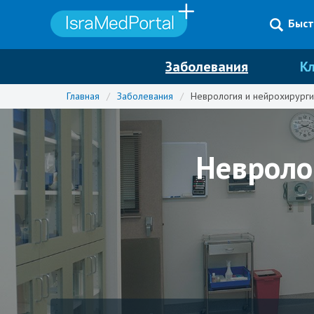
Быст
Заболевания
К
Главная
/
Заболевания
/
Неврология и нейрохирурги
Невроло