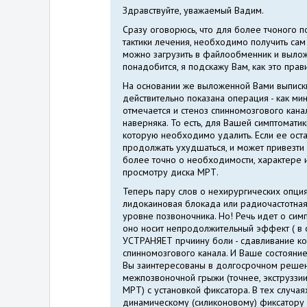
Здравствуйте, уважаемый Вадим.
Сразу оговорюсь, что для более тчоного 
тактики лечения, необходимо получить сам
можно загрузить в файлообменник и выложи
понадобится, я подскажу Вам, как это прав
На основании же выложенной Вами выписки
действительно показана операция - как мин
отмечается и стеноз спинномозгового кана
наверняка. То есть, для Вашей симптоматик
которую необходимо удалить. Если ее оста
продолжать ухудшаться, и может привезти 
более точно о необходимости, характере 
просмотру диска МРТ.
Теперь пару слов о нехирургических опциях
лидокаиновая блокада или радиочастотна
уровне позвоночника. Но! Речь идет о сим
оно носит непродолжительный эффект ( в с
УСТРАНЯЕТ прчиину боли - сдавливание к
спинномозгового канала. И Ваше состояни
Вы заинтересованы в долгосрочном решен
межпозвоночной грыжи (точнее, экструззии
МРТ) с установкой фиксатора. В тех случа
динамическому (силиконовому) фиксатору 