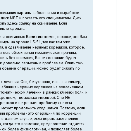
понимания картины заболевания и выработки
 диск МРТ и показать его специалистам. Диск
ть здесь ссылку на скачивание. Если
ильно сделать.
 и описанных Вами симптомов, похоже, что Вам
имум на уровне L5-S1, так как там уже
ла, и сдавливание нервных корешков, которое,
и есть объективная механическая причина,
вить без внимания, Ваше состояние будет
к довольно серьезным проблемам. Опять таки,
и объеме операции, можно будет сказать по
 лечения. Они, безусловно, есть - например,
я абляция нервных корешков на вовлеченном
птоматическом лечении в рамках клиники боли, и
реднем, - несколько месяцев). Оно НЕ
орешков и не решает проблему стеноза
е может продолжить ухудшаться. Поэтому, если
ии проблемы - это операциия по коррекции
 в данном случае, если верить заключению
ях, когда это возможно, предпочтение отдается
- он более физиологичен, и позволяет более