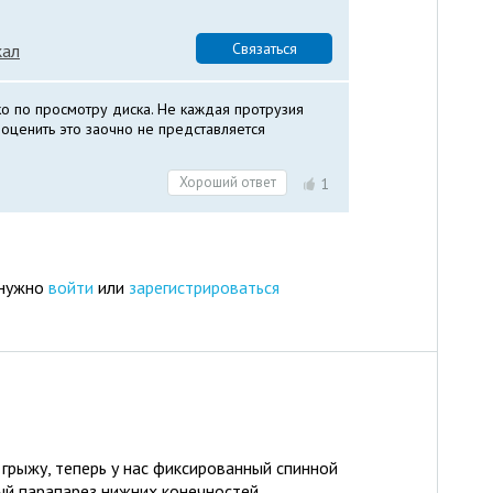
Связаться
кал
ко по просмотру диска. Не каждая протрузия
оценить это заочно не представляется
Хороший ответ
1
 нужно
войти
или
зарегистрироваться
грыжу, теперь у нас фиксированный спинной
ый парапарез нижних конечностей.