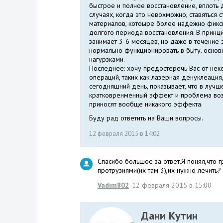
быстрое и полное восстановление, вплоть
случаях, когда это невохможно, ставяться 
материалов, котоыре более надежно фикс
долгого периода восстановления. В принци
занимает 3-6 месяцев, но даже в течение 
нормально функционировать в быту. основ
нагурзками.
Последнее: хочу предостеречь Вас от нек
операций, таких как лазерная денуклеация,
сегодняшний день, показывает, что в лучш
кратковренменный эффект и проблема воз
приносят вообще никакого эффекта.
Буду рад ответить на Ваши вопросы.
12 февраля 2015 в 14:02
Спасибо большое за ответ.Я понял,что г
протрузиями(их там 3),их нужно лечить?
Vadim802
12 февраля 2015 в 15:00
Дани Кутин