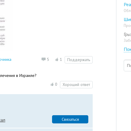
Реа
Обл
Ши
Про
Гры
Заб
Пок
очника
5
1
Поддержать
 лечения в Израиле?
0
Хороший ответ
Связаться
кал