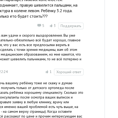
однимает, правую шевелится пальцами, на
тура в колене левом. Ребёнку 3.2 года.
лько ето будет стоить???
5
3
Поддержать
ь вам удачи и скорого выздоровления. Вы уже
ательно-обязательно всё будет хорошо, главное
я, что у вас есть все предпосылки верить в
 сделать с точки зрения медицины, вам об этом
с медицинским образованием, но мне кажется, что
может шевелить пальчиками, то не всё потеряно и
22:24
1
Хороший ответ
очь вашему ребёнку тоже не скажу и думаю
 получить только от детского ортопеда после
азать ребёнка хорошему специалисту. Сколько это
консультанты после осмотра ваших выписок и
правьте заявку в любую клинику, врачу или
ся именно вашей проблемой есть чуть выше, на
 - на самом верху страницы). Когда оставите
 всё расскажут по цене и прочим интересующим вас