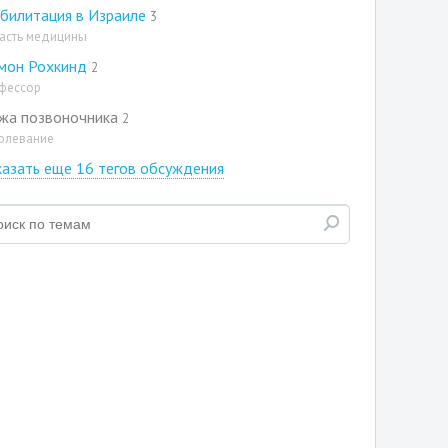
билитация в Израиле
3
асть медицины
мон Рохкинд
2
фессор
жа позвоночника
2
олевание
азать еще 16 тегов обсуждения