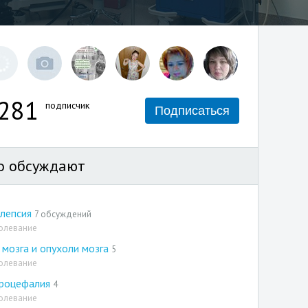
281
подписчик
Подписаться
о обсуждают
лепсия
7 обсуждений
олевание
 мозга и опухоли мозга
5
олевание
дроцефалия
4
олевание