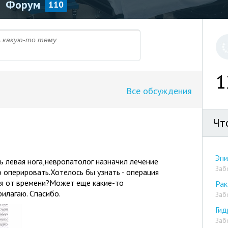
Форум
110
1
Все обсуждения
Чт
Эпи
ь левая нога,невропатолог назначил лечение
Заб
 оперировать.Хотелось бы узнать - операция
мя от времени?Может еще какие-то
Рак
илагаю. Спасибо.
Заб
Ги
Заб