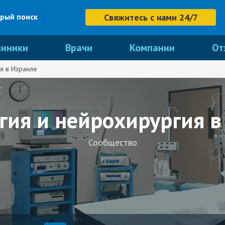
рый поиск
Свяжитесь с нами 24/7
линики
Врачи
Компании
От
я в Израиле
гия и нейрохирургия в
Сообщество