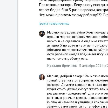
Постоянные запоры. Левую ногу иногда п
левом бедре был 3 раза перелом, контрак
Чем можно помочь моему ребенку??? Ско
грыжа позвоночника
Мариночка, здравствуйте. Хочу пожелат
прошли многое, осталось меньше и обяз
верить и не сдаваться. А ещё мне кажетс
лучшее. Я не врач, я не знаю что можно
обязательно расскажут участники сайта 
если ребёнок иногда поднимает ногу и 
шанс помочь ребёнку есть.
Наталия Яремнюк
5 декабря 2014 в 
Марина, добрый вечер. Чем можно пом
точный ответ на этот вопрос вы сможете
осмотра. Другими словами вам надо пок
будет стоить думаю смогут сказать вам 
результатов исследований. Для этого от
компанию (врачи и клиники, занимающие
кнопочки нажмите и увидите, а компании
заявку, с вами свяжутся по телефону и