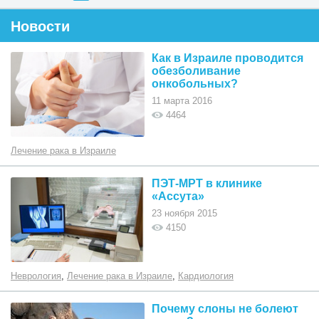
Новости
Как в Израиле проводится
обезболивание
онкобольных?
11 марта 2016
4464
Лечение рака в Израиле
ПЭТ-МРТ в клинике
«Ассута»
23 ноября 2015
4150
Неврология
,
Лечение рака в Израиле
,
Кардиология
Почему слоны не болеют