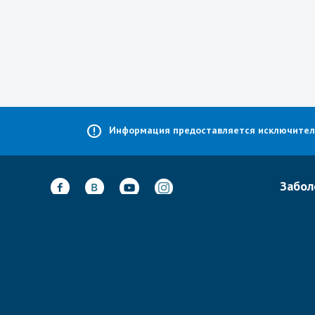
Информация предоставляется исключительн
Забол
Лечени
Неврол
Адрес:
А-Барзель 20,
Тель-Авив,
Ортоп
Израиль
Спинал
@
Почта:
info@isramedportal.ru
Кардио