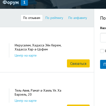
Форум
1
По
По отзывам
По рейтингу
По алфавиту
Наз
Иерусалим, Хадасса Эйн Керем,
Хадасса Хар-а-Цофим
Центр на карте
Связаться
Тель-Авив, Рамат-а-Хаяль Ул. Ха
Барзель, 20
Центр на карте