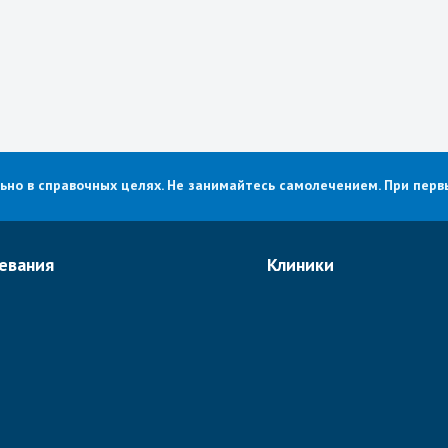
о в справочных целях. Не занимайтесь самолечением. При первы
евания
Клиники
е рака в Израиле
Хадасса
огия
Ассута
едия
Рамбам
ьная хирургия в Израиле
Шиба
логия
Ихилов