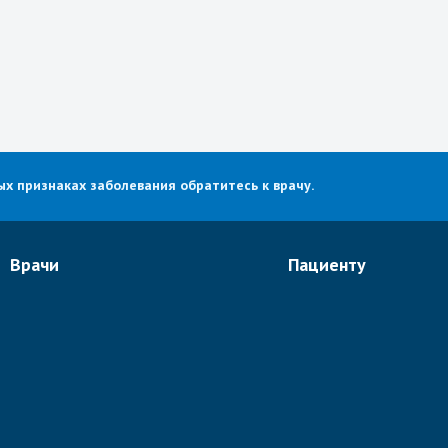
х признаках заболевания обратитесь к врачу.
Врачи
Пациенту
Онкологи
О портале
Неврологи
Отзывы
Ортопеды и ревматологи
Видео
Спинальные хирурги
Новости
Кардиологи
Статьи