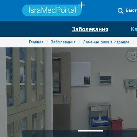
Быст
Заболевания
К
Главная
/
Заболевания
/
Лечение рака в Израиле
/