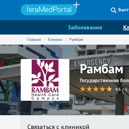
Быст
Заболевания
К
Главная
/
Клиники
/
Рамбам
Рамбам
Государственная бо
4.6 / 5
Связаться с клиникой