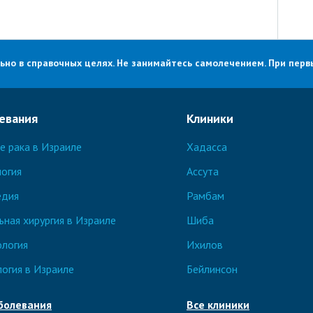
о в справочных целях. Не занимайтесь самолечением. При первы
евания
Клиники
е рака в Израиле
Хадасса
огия
Ассута
едия
Рамбам
ьная хирургия в Израиле
Шиба
логия
Ихилов
логия в Израиле
Бейлинсон
болевания
Все клиники