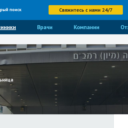
рый поиск
Свяжитесь с нами 24/7
линики
Врачи
Компании
От
льница