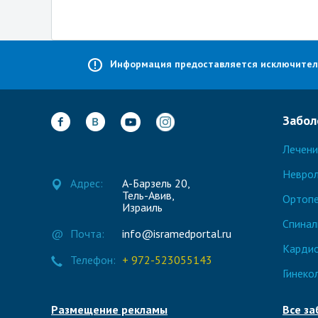
Информация предоставляется исключительн
Забол
Лечени
Неврол
Адрес:
А-Барзель 20,
Тель-Авив,
Ортоп
Израиль
Спинал
@
Почта:
info@isramedportal.ru
Кардио
Телефон:
+ 972-523055143
Гинеко
Размещение рекламы
Все за