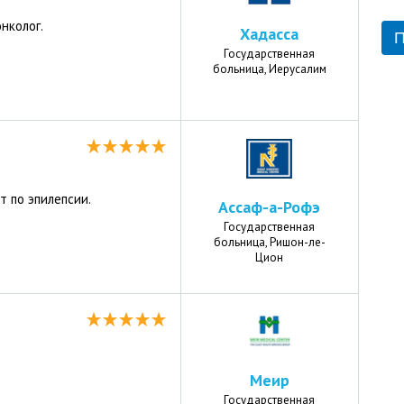
нколог.
Хадасса
Государственная
больница, Иерусалим
т по эпилепсии.
Ассаф-а-Рофэ
Государственная
больница, Ришон-ле-
Цион
Меир
Государственная