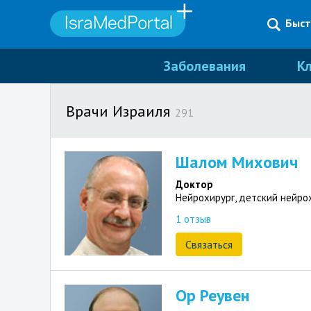
Быст
Заболевания
К
Врачи Израиля
291
Шалом Михович
Доктор
Нейрохирург, детский нейрох
1 отзыв
Связаться
Ор Реувен