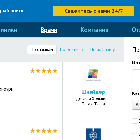
рый поиск
Свяжитесь с нами 24/7
линики
Врачи
Компании
От
По
По отзывам
По рейтингу
По алфавиту
Имя
ирург.
Шнайдер
Кат
Детская больница,
Петах-Тиква
В