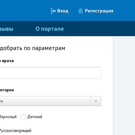
Вход
Регистрация
зывы
О портале
добрать по параметрам
 врача
егория
се
Взрослый
Детский
Русскоговорящий