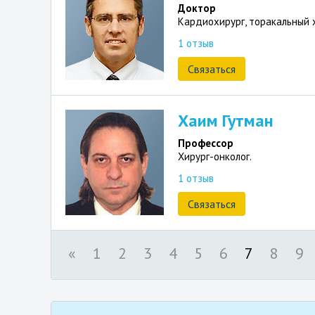
Доктор
Кардиохирург, торакальный х
1 отзыв
Связаться
Хаим Гутман
Профессор
Хирург-онколог.
1 отзыв
Связаться
«
1
2
3
4
5
6
7
8
9