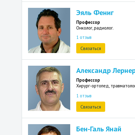
Эяль Фениг
Профессор
Онколог, радиолог.
1 отзыв
Связаться
Александр Лерне
Профессор
Хирург-ортопед, травматолог
1 отзыв
Связаться
Бен-Галь Янай