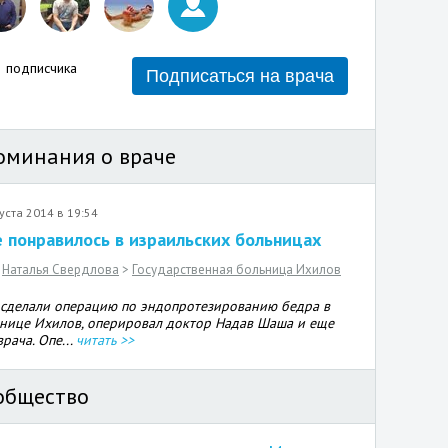
подписчика
Подписаться на врача
оминания о враче
уста 2014 в 19:54
 понравилось в израильских больницах
Наталья Свердлова
>
Государственная больница Ихилов
сделали операцию по эндопротезированию бедра в
нице Ихилов, оперировал доктор Надав Шаша и еще
врача. Опе...
читать >>
общество