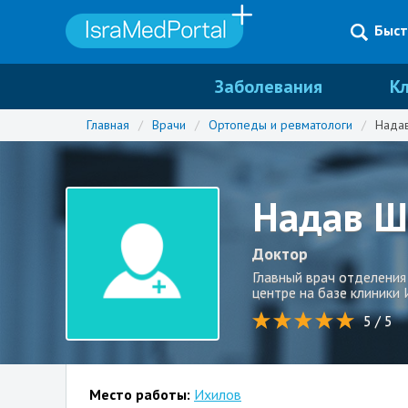
Быст
Заболевания
К
Главная
/
Врачи
/
Ортопеды и ревматологи
/
Нада
Надав
Ш
Доктор
Главный врач отделения
центре на базе клиники
5 / 5
Место работы:
Ихилов