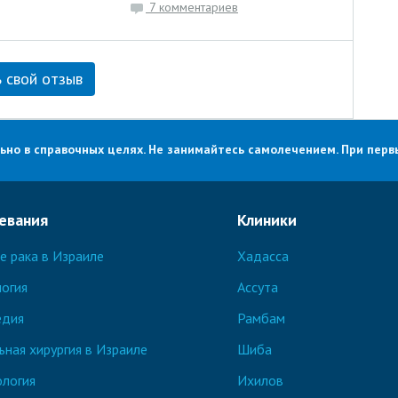
7 комментариев
 свой отзыв
о в справочных целях. Не занимайтесь самолечением. При первы
евания
Клиники
е рака в Израиле
Хадасса
огия
Ассута
едия
Рамбам
ьная хирургия в Израиле
Шиба
логия
Ихилов