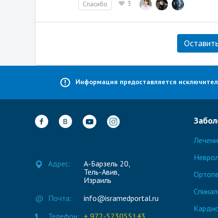
3
Спасибо
Оставить
Информация предоставляется исключительн
Забол
Лечени
Неврол
Адрес:
А-Барзель 20,
Тель-Авив,
Ортоп
Израиль
Спинал
@
Почта:
info@isramedportal.ru
Кардио
Телефон:
+ 972-523055143