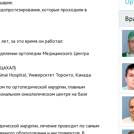
Ор
цария;
ндопротезирования, которые проходили в
Вр
ет, за это время он работал:
отделении ортопедии Медицинского Центра
(ЦАХАЛ)
nai Hospital, Университет Торонто, Канада.
ом по ортопедической хирургии, главным
ональном онкологическом центре на базе
ической хирургии, лечение проводит по самым
енного оборудования и инструментов. В