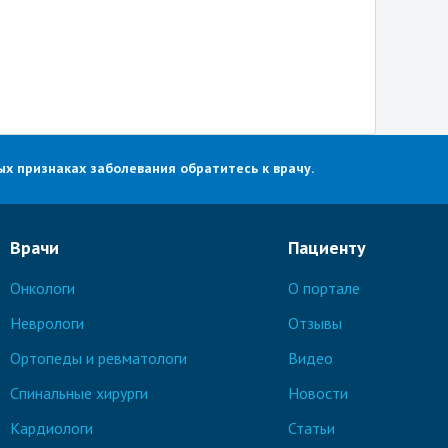
х признаках заболевания обратитесь к врачу.
Врачи
Пациенту
Онкологи
О портале
Неврологи
Отзывы
Ортопеды и ревматологи
Видео
Спинальные хирурги
Новости
Кардиологи
Статьи