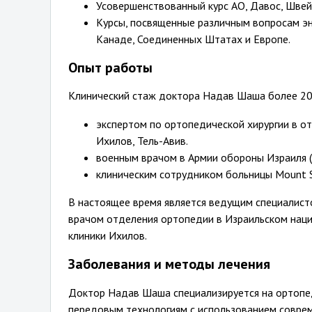
Усовершенствованный курс АО, Давос, Швей
Курсы, посвященные различным вопросам э
Канаде, Соединенных Штатах и ​​Европе.
Опыт работы
Клинический стаж доктора Надав Шаша более 20 л
экспертом по ортопедической хирургии в 
Ихилов, Тель-Авив.
военным врачом в Армии обороны Израиля 
клиническим сотрудником больницы Mount Si
В настоящее время является ведущим специалист
врачом отделения ортопедии в Израильском наци
клиники Ихилов.
Заболевания и методы лечения
Доктор Надав Шаша специализируется на ортопед
передовым технологиям с использованием соврем