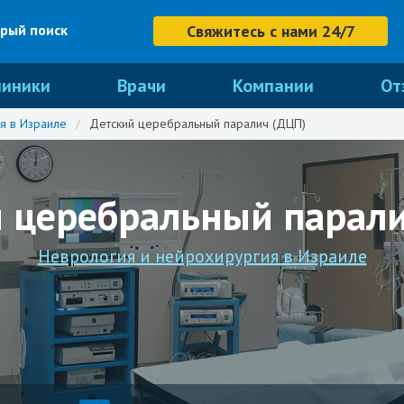
рый поиск
Свяжитесь с нами 24/7
линики
Врачи
Компании
От
я в Израиле
/
Детский церебральный паралич (ДЦП)
 церебральный парал
Неврология и нейрохирургия в Израиле