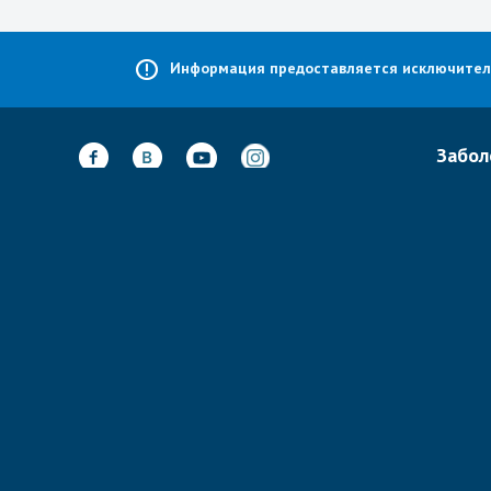
Информация предоставляется исключительн
Забол
Лечени
Неврол
Адрес:
А-Барзель 20,
Тель-Авив,
Ортоп
Израиль
Спинал
@
Почта:
info@isramedportal.ru
Кардио
Телефон:
+ 972-523055143
Гинеко
Размещение рекламы
Все за