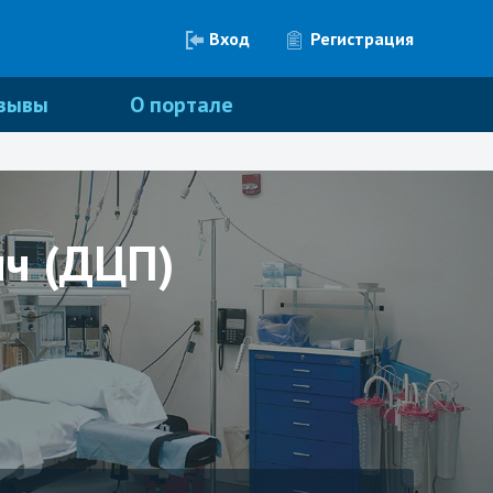
Вход
Регистрация
зывы
О портале
ич (ДЦП)