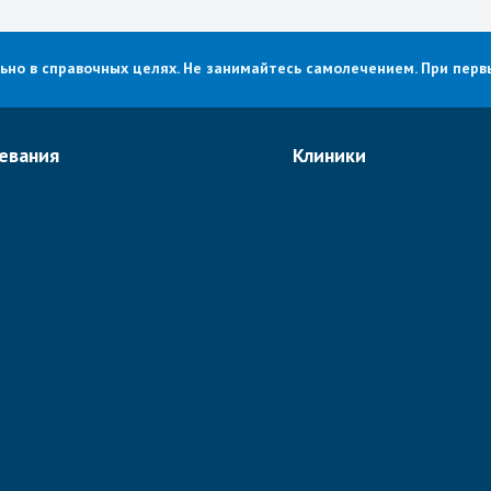
о в справочных целях. Не занимайтесь самолечением. При первы
евания
Клиники
е рака в Израиле
Хадасса
огия
Ассута
едия
Рамбам
ьная хирургия в Израиле
Шиба
логия
Ихилов
логия в Израиле
Бейлинсон
болевания
Все клиники