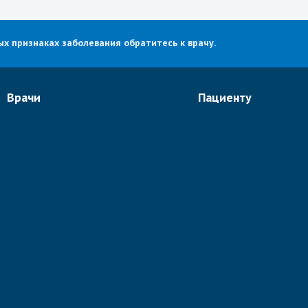
х признаках заболевания обратитесь к врачу.
Врачи
Пациенту
Онкологи
О портале
Неврологи
Отзывы
Ортопеды и ревматологи
Видео
Спинальные хирурги
Новости
Кардиологи
Статьи
Гинекологи
Все врачи