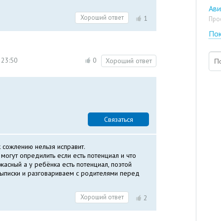
Ав
Хороший ответ
1
Про
Пок
 23:50
0
Хороший ответ
Связаться
к сожлению нельзя исправит.
 могут опредилить если есть потенциал и что
жасный а у ребёнка есть потенциал, поэтой
выписки и разговариваем с родителями перед
Хороший ответ
2