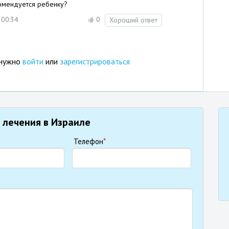
комендуется ребенку?
 00:34
0
Хороший ответ
 нужно
войти
или
зарегистрироваться
 лечения в Израиле
Телефон
*