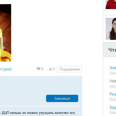
Чт
Эпи
ч (дцп)
5
2
Поддержать
Заб
Нев
Обл
Реа
Связаться
Обл
Ги
с ДЦП нельзя, но можно улучшить качество его
Заб