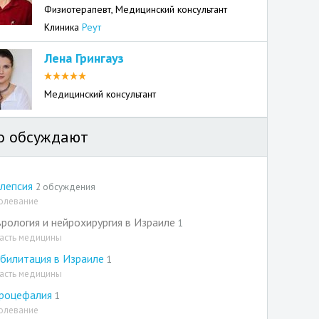
Физиотерапевт, Медицинский консультант
Клиника
Реут
Лена Грингауз
Медицинский консультант
о обсуждают
лепсия
2 обсуждения
олевание
рология и нейрохирургия в Израиле
1
асть медицины
билитация в Израиле
1
асть медицины
дроцефалия
1
олевание