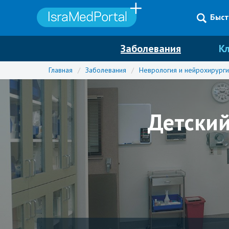
Быст
Заболевания
К
Главная
/
Заболевания
/
Неврология и нейрохирурги
Детский