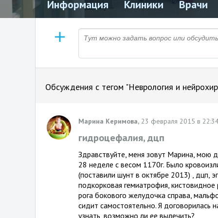
Информация
Клиники
Врачи
Обсуждения с тегом "Неврология и нейрохир
Марина Керимова,
23 февраля 2015 в 22:3
гидроцефалия, дцп
Здравствуйте, меня зовут Марина, мою д
28 неделе с весом 1170г. Было кровоизл
(поставили шунт в октябре 2013) , дцп, 
подкорковая гемиатрофия, кистовидное
рога бокового желудочка справа, мальфо
сидит самостоятельно. Я договорилась на
узнать, возможно ли ее вылечить?