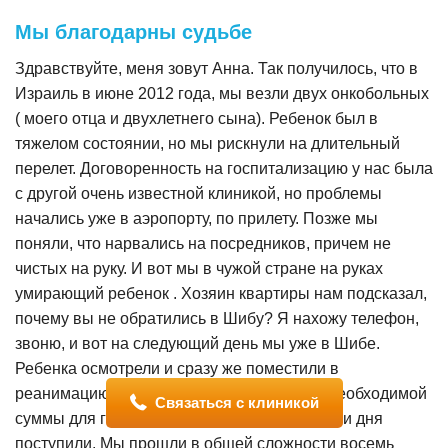
Мы благодарны судьбе
Здравствуйте, меня зовут Анна. Так получилось, что в
Израиль в июне 2012 года, мы везли двух онкобольных
( моего отца и двухлетнего сына). Ребенок был в
тяжелом состоянии, но мы рискнули на длительный
перелет. Договоренность на госпитализацию у нас была
с другой очень известной клиникой, но проблемы
начались уже в аэропорту, по прилету. Позже мы
поняли, что нарвались на посредников, причем не
чистых на руку. И вот мы в чужой стране на руках
умирающий ребенок . Хозяин квартиры нам подсказал,
почему вы не обратились в Шибу? Я нахожу телефон,
звоню, и вот на следующий день мы уже в Шибе.
Ребенка осмотрели и сразу же поместили в
реанимацию, хотя у нас с мужем не было необходимой
Связаться с клиникой
суммы для госпитализации, деньги в течении дня
поступили. Мы прошли в общей сложности восемь