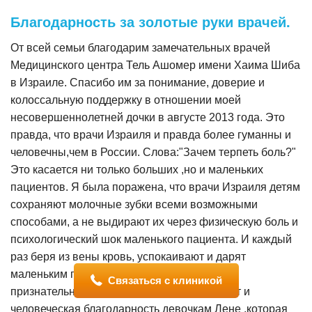
Благодарность за золотые руки врачей.
От всей семьи благодарим замечательных врачей
Медицинского центра Тель Ашомер имени Хаима Шиба
в Израиле. Спасибо им за понимание, доверие и
колоссальную поддержку в отношении моей
несовершеннолетней дочки в августе 2013 года. Это
правда, что врачи Израиля и правда более гуманны и
человечны,чем в России. Слова:"Зачем терпеть боль?"
Это касается ни только больших ,но и маленьких
пациентов. Я была поражена, что врачи Израиля детям
сохраняют молочные зубки всеми возможными
способами, а не выдирают их через физическую боль и
психологический шок маленького пациента. И каждый
раз беря из вены кровь, успокаивают и дарят
маленьким пациентам в знак доброты и
Связаться с клиникой
признательности подарки. Огромный привет и
человеческая благодарность девочкам Лене ,которая