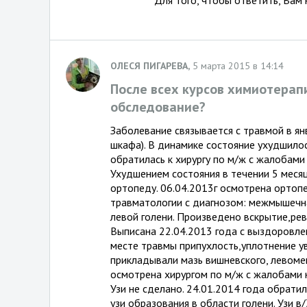
Для того, чтобы ответить, Вам
ОЛЕСЯ ПИГАРЕВА,
5 марта 2015 в 14:14
После всех курсов химиотерап
обследование?
Заболевание связывается с травмой в ян
шкафа). В динамике состояние ухудшилос
обратилась к хирургу по м/ж с жалобами 
Ухудшением состояния в течении 5 месяц
ортопеду. 06.04.2013г осмотрена ортоп
травматологии с диагнозом: межмышечна
левой голени. Произведено вскрытие,ре
Выписана 22.04.2013 года с выздоровле
месте травмы припухлость,уплотнение у
прикладывали мазь вишневского, левомек
осмотрена хирургом по м/ж с жалобами 
Узи не сделано. 24.01.2014 года обратил
узи образования в области голени. Узи в/