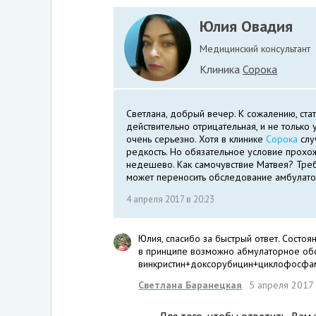
Юлия Овадия
Медицинский консультант
Клиника
Сорока
Светлана, добрый вечер. К сожалению, ста
действительно отрицательная, и не только 
очень серьезно. Хотя в клинике
Сорока
слу
редкость. Но обязательное условие прохож
недешево. Как самочувствие Матвея? Требу
может переносить обследование амбулато
4 апреля 2017 в 20:23
Юлия, спасибо за быстрый ответ. Состоя
в принципе возможно абмулаторное обс
винкристин+доксорубицин+циклофосфами
Светлана Баранецкая
5 апреля 2017 