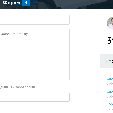
Форум
4
3
Чт
Са
Заб
едицины и заболевания:
Сар
Заб
Со
Гос