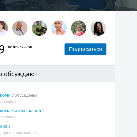
9
подписчиков
Подписаться
о обсуждают
ркома
3 обсуждения
олевание
кома мягких тканей
1
олевание
рока
1
ударственная клиника