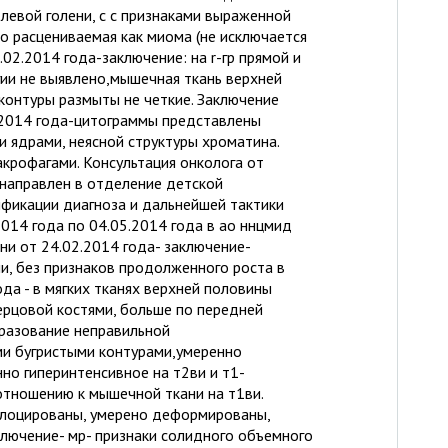
левой голени, с с признаками выраженной
о расцениваемая как миома (не исключается
.02.2014 года-заключение: на r-гр прямой и
гии не выявлено,мышечная ткань верхней
 контуры размыты не четкие. Заключение
.2014 года-цитограммы представлены
 ядрами, неясной структуры хроматина.
крофагами. Консультация онколога от
 направлен в отделение детской
ификации диагноза и дальнейшей тактики
2014 года по 04.05.2014 года в ао ннцмид
ни от 24.02.2014 года- заключение-
ни, без признаков продолженного роста в
ода - в мягких тканях верхней половины
рцовой костями, больше по передней
разование неправильной
ми бугристыми контурами,умеренно
о гиперинтенсивное на т2ви и т1-
отношению к мышечной ткани на т1ви.
слоцированы, умерено деформированы,
ключение- мр- признаки солидного объемного