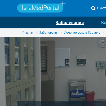
Быст
Заболевания
К
Главная
/
Заболевания
/
Лечение рака в Израиле
/