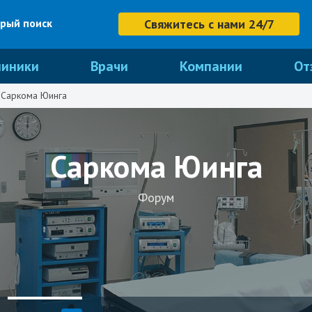
рый поиск
Свяжитесь с нами 24/7
линики
Врачи
Компании
От
Саркома Юинга
Саркома Юинга
Форум