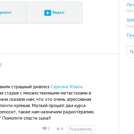
Леч
Обл
умент
Видео
Ши
Гос
Пок
23
авили страшный диагноз
Саркома Юинга
ая стадия с множественными метастазами в
Врачи сказали нам, что это очень агрессивная
почти нулевая. Матвей прошёл два курса
реносит, также нам назначили радиотерапию.
 Помогите спасти сына!!
2
4
Поддержать