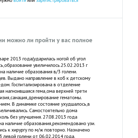
 нужно
войти
или
зарегистрироваться
ии можно ли пройти у вас полное
варе 2013 года(ударилась ногой об угол
ь,образование увеличилось.25.02.2013 г
на наличие образования в/3 голени.
ев. Выдано направление в коб к детскому
едом. Госпитализирована в отделение
я нагноившаяся гема,ома верхней трети
визия,санация,дренирование гематомы.
нием. В динамике состояние ухудшалось,в
величивались. Самостоятельно дома
оль без улучшения. 27.08.2013 года
на наличие образования,рекомендовано узи.
ись к хирургу по м/ж повторно. Назначено
3 левой голени от 06.02.2014 года.