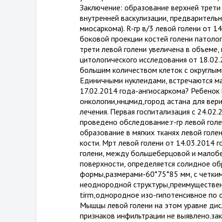
Заключение: образование верхней трети 
внутренней васкулизации, предварительн
миосаркома). R-гр в/3 левой голени от 14
боковой проекции костей голени патоло
трети левой голени увеличена в объеме,
цитологического исследования от 18.02
большим количеством клеток с округлыми
Единичными нуклеидами, встречаются ма
17.02.2014 года-ангиосаркома? Ребенок
онкологии,ннцмид,город астана для вер
лечения. Первая госпитализация с 24.02.
проведено обследование:r-гр левой голе
образование в мягких тканях левой голе
кости. Мрт левой голени от 14.03.2014 г
голени, между большеберцовой и малобе
поверхности, определяется солидное об
формы,размерами-60*75*85 мм, с четки
неоднородной структуры,преимущественн
tirm,однородное изо-гипотенсивное по 
Мышцы левой голени на этом уравне ди
признаков инфильтрации не выявлено.за