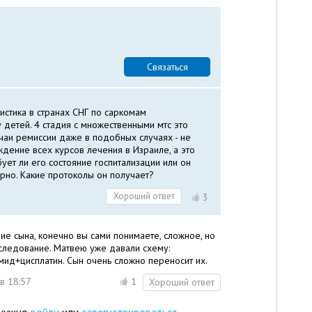
Связаться
тистика в странах СНГ по саркомам
у детей. 4 стадия с множественными мтс это
чаи ремиссии даже в подобных случаях - не
дение всех курсов лечения в Израиле, а это
ет ли его состояние госпитализации или он
рно. Какие протоколы он получает?
Хороший ответ
3
ние сына, конечно вы сами понимаете, сложное, но
ледование. Матвею уже давали схему:
д+цисплатин. Сын очень сложно переносит их.
в 18:57
1
Хороший ответ