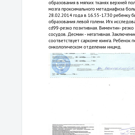
образования в мягких тканях верхней по
мозга проксимального метадиафиза боль
28.02.2014 года в 16.55-17.30 ребенку 
образования левой голени. Игх исследов
cd99-резко позитивная. Виментин- резко
сосудов. Десмин - негативная. Заключен
соответствует саркоме юинга. Ребенок 
онкологическом отделении ннцмд.