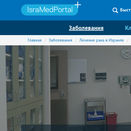
Быст
Заболевания
К
Главная
/
Заболевания
/
Лечение рака в Израиле
/