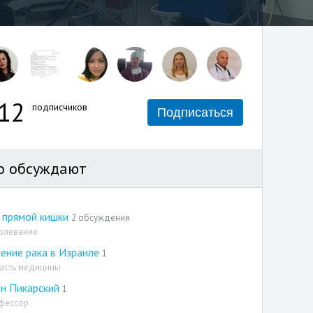
12
подписчиков
Подписаться
о обсуждают
 прямой кишки
2 обсуждения
олевание
ение рака в Израиле
1
асть медицины
н Пикарский
1
фессор