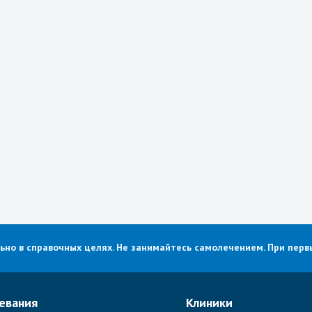
о в справочных целях. Не занимайтесь самолечением. При первы
евания
Клиники