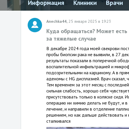
Информация
Клиники
Врачи
Anechka44,
25 января 2025 в 19:23
Куда обращаться? Может есть к
за тяжелые случае
В декабре 2024 года моей свекрови пос
пробы биопсии рака не выявили, в 27 де
результаты показали в поперечной обод
воспалительной инфильтрацией и микроф
подозрительными на карциному. А в пря
аденомы с HG дисплазией. Врач сказал, 
Тем временем за этот месяц с последней
сильная слабость, хорошо себя чувствуе
присутствовать только в коляске сидя. И
операцию ни химию делать не будут, и 
лечение, и направили в отделение палли
решением, но как дальше действовать и 
сталкивался