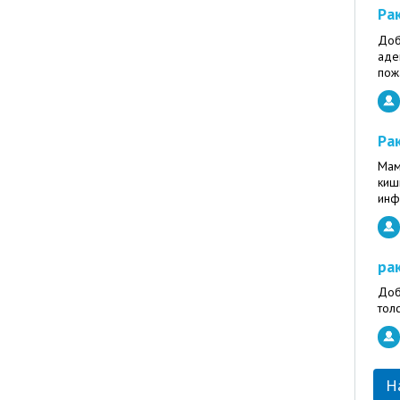
Ра
Доб
аде
пож
Ра
Мам
киш
инф
ра
Доб
тол
Н