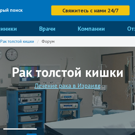
рый поиск
Свяжитесь с нами 24/7
линики
Врачи
Компании
От
Рак толстой кишки
/
Форум
Рак толстой кишки
Лечение рака в Израиле