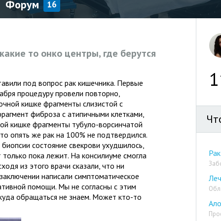
Форум
16
акие то онко центры, где берутся
1
тавили под вопрос рак кишечника. Первые
кабря процедуру провели повторно,
очной кишке фрагменты слизистой с
рагмент фиброза с атипичными клетками,
Чт
мой кишке фрагменты тубуло-ворсинчатой
что опять же рак на 100% не подтвердился.
 биопсии состояние свекрови ухудшилось,
Рак
т только пока лежит. На консилиуме смогла
Заб
сходя из этого врачи сказали, что ни
в заключении написали симптоматическое
Леч
ативной помощи. Мы не согласны с этим
Обл
куда обращаться не знаем. Может кто-то
Ало
Про