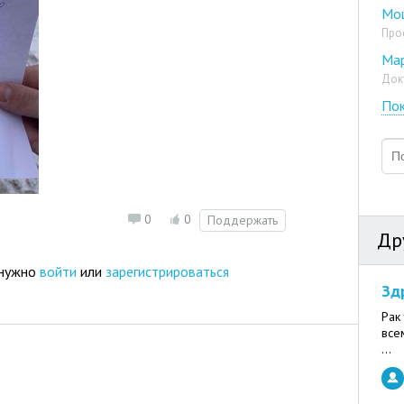
Мо
Про
Ма
Док
Пок
0
0
Поддержать
Др
 нужно
войти
или
зарегистрироваться
Зд
Рак
все
...