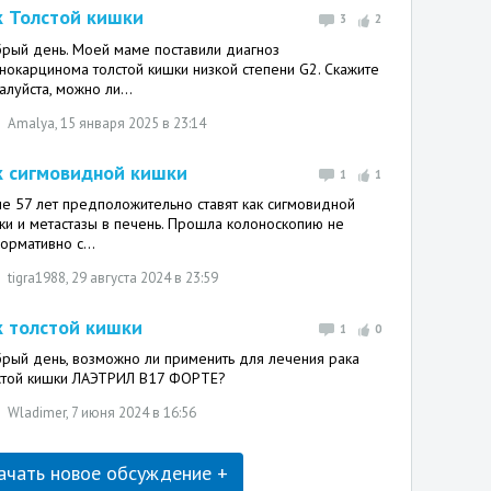
к Толстой кишки
3
2
рый день. Моей маме поставили диагноз
нокарцинома толстой кишки низкой степени G2. Скажите
алуйста, можно ли...
Amalya
, 15 января 2025 в 23:14
к сигмовидной кишки
1
1
е 57 лет предположительно ставят как сигмовидной
ки и метастазы в печень. Прошла колоноскопию не
ормативно с...
tigra1988
, 29 августа 2024 в 23:59
к толстой кишки
1
0
рый день, возможно ли применить для лечения рака
стой кишки ЛАЭТРИЛ В17 ФОРТЕ?
Wladimer
, 7 июня 2024 в 16:56
ачать новое обсуждение +