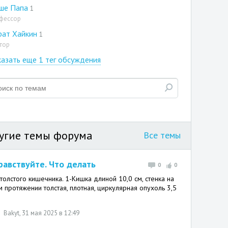
ше Папа
1
фессор
рат Хайкин
1
тор
азать еще 1 тег обсуждения
угие темы форума
Все темы
равствуйте. Что делать
0
0
 толстого кишечника. 1-Кишка длиной 10,0 см, стенка на
м протяжении толстая, плотная, циркулярная опухоль 3,5
Bakyt
, 31 мая 2025 в 12:49