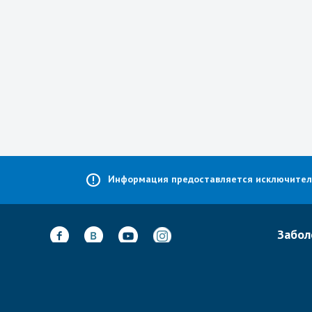
Информация предоставляется исключительн
Забол
Лечени
Неврол
Адрес:
А-Барзель 20,
Тель-Авив,
Ортоп