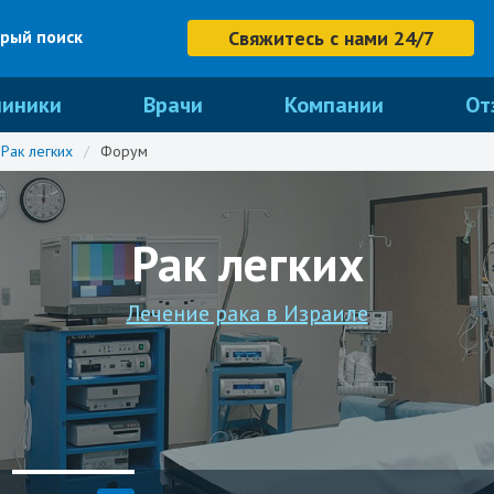
рый поиск
Свяжитесь с нами 24/7
линики
Врачи
Компании
От
Рак легких
/
Форум
Рак легких
Лечение рака в Израиле