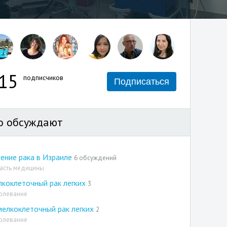
15
подписчиков
Подписаться
о обсуждают
ение рака в Израиле
6 обсуждений
асть медицины
коклеточный рак легких
3
олевание
елкоклеточный рак легких
2
олевание