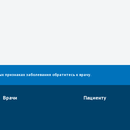
х признаках заболевания обратитесь к врачу.
Врачи
Пациенту
Онкологи
О портале
Неврологи
Отзывы
Ортопеды и ревматологи
Видео