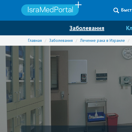
Быст
Заболевания
К
Главная
/
Заболевания
/
Лечение рака в Израиле
/