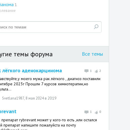
ланома
1
олевание
угие темы форума
Все темы
к лёгкого аденокарцинома
1
2
авствуйте,у моего мужа рак лёгкого , диагноз поставили
ентябре 2023г Прошли 7 курсов химиотерапии,но
льта...
Svetlana1987
, 8 мая 2024 в 20:19
brevant
1
0
 препарат rybrevant может у кого-то есть ,или остался
ой препарат напишите пожалуйста на почту