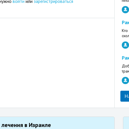
nih
 нужно
войти
или
зарегистрироваться
Ра
Кто
ско
Ра
Доб
тра
Н
 лечения в Израиле