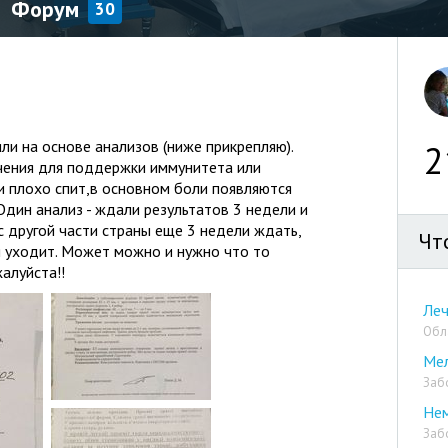
Форум
30
ли на основе анализов (ниже прикрепляю).
2
чения для поддержки иммунитета или
и плохо спит,в основном боли появляются
Один анализ - ждали результатов 3 недели и
с другой части страны еще 3 недели ждать,
Чт
я уходит. Может можно и нужно что то
алуйста!!
Леч
Обл
Мел
Заб
Нем
Заб