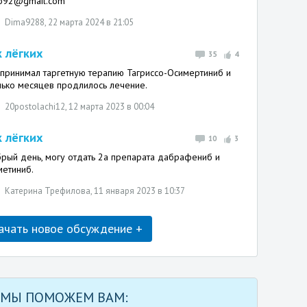
to92@gmail.com
Dima9288
, 22 марта 2024 в 21:05
к лёгких
35
4
 принимал таргетную терапию Тагриссо-Осимертиниб и
лько месяцев продлилось лечение.
20postolachi12
, 12 марта 2023 в 00:04
к лёгких
10
3
рый день, могу отдать 2а препарата дабрафениб и
метиниб.
Катерина Трефилова
, 11 января 2023 в 10:37
ачать новое обсуждение +
МЫ ПОМОЖЕМ ВАМ: