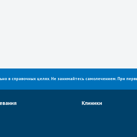
о в справочных целях. Не занимайтесь самолечением. При первы
евания
Клиники
е рака в Израиле
Хадасса
огия
Ассута
едия
Рамбам