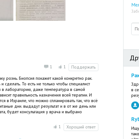
Ме
Заб
Др
1
1
Поддержать
Ра
ку рознь. Биопсия покажет какой конкретно рак.
 и сделать. То есть не только чтобы специалист
Здр
ал в лабораторию, даже температура в самой
в с
ависит правильность назначения всей терапии. И
резу
тся в Израиле, что можно спланировать так, что всё
таные дни. выдадут результат и в от же день или
та, будет консультация у врача и выбрано
Ry
1
Хороший ответ
Ищу
так