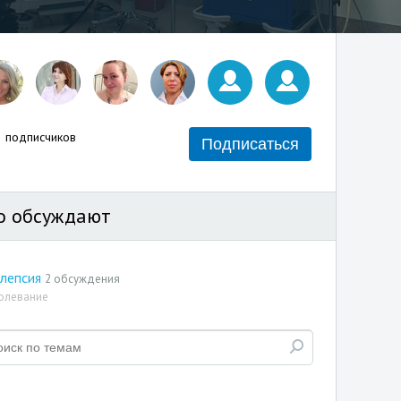
подписчиков
Подписаться
о обсуждают
лепсия
2 обсуждения
олевание