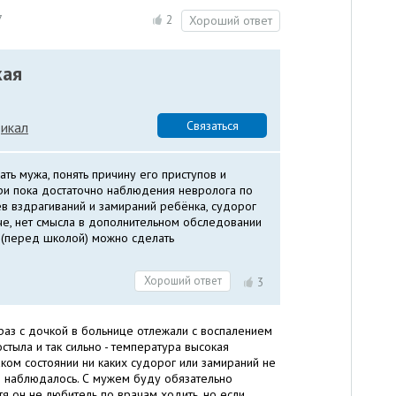
7
2
Хороший ответ
кая
Связаться
икал
ть мужа, понять причину его приступов и
ри пока достаточно наблюдения невролога по
аев вздрагиваний и замираний ребёнка, судорог
че, нет смысла в дополнительном обследовании
, (перед школой) можно сделать
Хороший ответ
3
к раз с дочкой в больнице отлежали с воспалением
стыла и так сильно - температура высокая
аком состоянии ни каких судорог или замираний не
е наблюдалось. С мужем буду обязательно
я он не любитель по врачам ходить, но если