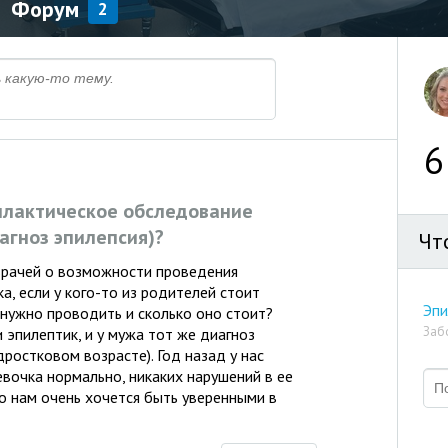
Форум
2
6
илактическое обследование
агноз эпилепсия)?
Чт
врачей о возможности проведения
, если у кого-то из родителей стоит
Эпи
о нужно проводить и сколько оно стоит?
Заб
 эпилептик, и у мужа тот же диагноз
ростковом возрасте). Год назад у нас
евочка нормально, никаких нарушений в ее
Но нам очень хочется быть уверенными в