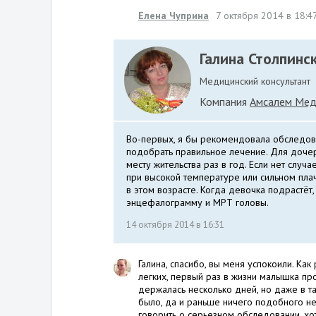
Елена Чуприна
7 октября 2014 в 18:4
Галина Столпинс
Медицинский консультант
Компания
Амсалем Мед
Во-первых, я бы рекомендовала обследова
подобрать правильное лечение. Для доче
месту жительства раз в год. Если нет случ
при высокой температуре или сильном пла
в этом возрасте. Когда девочка подрастёт
энцефалограмму и МРТ головы.
14 октября 2014 в 16:31
Галина, спасибо, вы меня успокоили. Ка
легких, первый раз в жизни малышка про
держалась несколько дней, но даже в т
было, да и раньше ничего подобного н
говорить о серьезном обследовании, хот