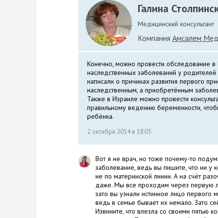
Галина Столпинс
Медицинский консультант
Компания
Амсалем Мед
Конечно, можно провести обследование в
наследственных заболеваний у родителей 
написали о причинах развития первого при
наследственным, а приобретённым заболев
Также в Израиле можно провести консульт
правильному ведению беременности, чтобы
ребёнка.
2 октября 2014 в 18:05
Вот я не врач, но тоже почему-то подума
заболевание, ведь вы пишите, что ни у к
не по материнской линии. А на счёт раз
даже. Мы все проходим через первую лю
зато вы узнали истинное лицо первого 
ведь в семье бывает их немало. Зато с
Извините, что влезла со своими пятью к