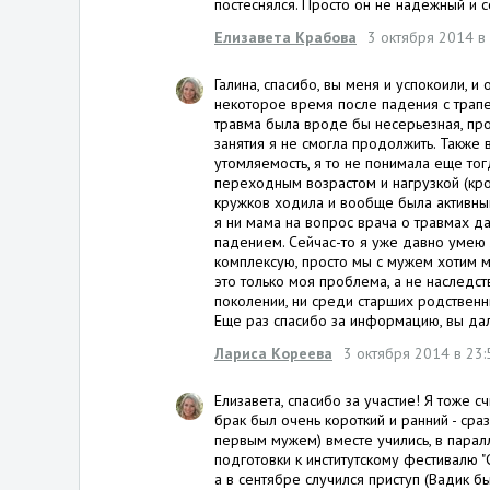
постеснялся. Просто он не надёжный и 
Елизавета Крабова
3 октября 2014 в 
Галина, спасибо, вы меня и успокоили, 
некоторое время после падения с трапец
травма была вроде бы несерьезная, прос
занятия я не смогла продолжить. Также 
утомляемость, я то не понимала еще тогд
переходным возрастом и нагрузкой (кро
кружков ходила и вообще была активным
я ни мама на вопрос врача о травмах да
падением. Сейчас-то я уже давно умею 
комплексую, просто мы с мужем хотим ма
это только моя проблема, а не наследст
поколении, ни среди старших родственн
Еще раз спасибо за информацию, вы дал
Лариса Кореева
3 октября 2014 в 23:
Елизавета, спасибо за участие! Я тоже 
брак был очень короткий и ранний - сра
первым мужем) вместе учились, в парал
подготовки к институтскому фестивалю "С
а в сентябре случился приступ (Вадик бы