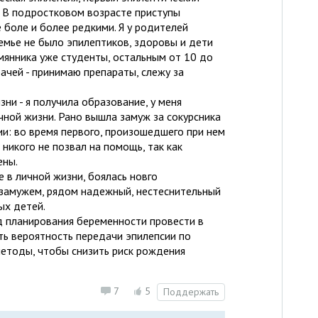
т. В подростковом возрасте приступы
е боле и более редкими. Я у родителей
емье не было эпилептиков, здоровы и дети
мянника уже студенты, остальным от 10 до
рачей - принимаю препараты, слежу за
ни - я получила образование, у меня
чной жизни. Рано вышла замуж за сокурсника
сии: во время первого, произошедшего при нем
 никого не позвал на помощь, так как
ены.
е в личной жизни, боялась новго
я замужем, рядом надежный, нестеснительный
ых детей.
д планирования беременности провести в
ь вероятность передачи эпилепсии по
методы, чтобы снизить риск рождения
7
5
Поддержать