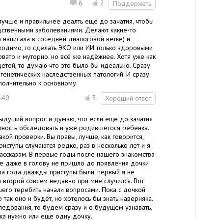
6
2
Поддержать
 лучше и правильнее деалть ещё до зачатия, чтобы
дственными заболеваниями. Делают какие-то
м написала в соседней диалоговой ветке) и
бходимо, то сделать ЭКО или ИИ только здоровыми
овато и муторно. но всё же надёжнее. Хотя уже как
детей, то думаю что это было бы идеально. Сразу
 генетических наследственных патологий. И сразу
полнительно к основному.
:40
3
Хороший ответ
дыдущий вопрос и думаю, что если еще до зачатия
ожность обследовать и уже родившегося ребенка.
кой проверки. Вы правы, лучше, как говорится,
иступы случаются редко, раз в несколько лет и я
рассказам. В первые годы после нашего знакомства
не даже в голову не пришло до появления дочки
ора года дважды приступы были: первый я не
 а второй совсем недавно при мне случился. Вот
шего теребить начали вопросами. Пока с дочкой
 так оно и будет, но хотелось бы знать наверняка.
ледования, то будем сразу и о будущем узнавать,
чка нужно или еще одну дочку.