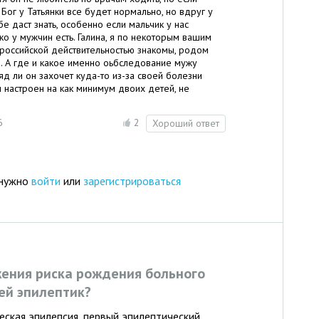
 Бог у Татьянки все будет нормально, но вдруг у
е даст знать, особенно если мальчик у нас
ко у мужчин есть. Галина, я по некоторым вашим
 российской действительностью знакомы, родом
о. А где и какое именно оьбследование мужу
д ли он захочет куда-то из-за своей болезни
он настроен на как минимум двоих детей, не
6
2
Хороший ответ
 нужно
войти
или
зарегистрироваться
жения риска рождения больного
ей эпилептик?
еская эпилепсия, первый эпилептический