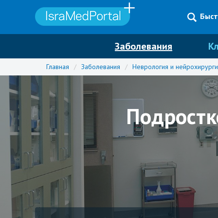
Быст
Заболевания
К
Главная
/
Заболевания
/
Неврология и нейрохирурги
Подростк