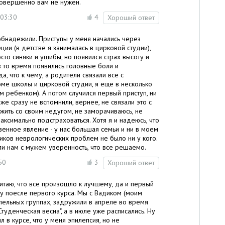
совершенно вам не нужен.
03:30
4
Хороший ответ
и обнадежили. Приступы у меня начались через
ии (в детстве я занималась в цирковой студии),
то синяки и ушибы, но появился страх высоту и
в то время появились головные боли и
а, что к чему, а родители связали все с
ме школы и цирковой студии, я еще в несколько
 ребенком). А потом случился первый приступ, ни
же сразу не вспомнили, вернее, не связали это с
жить со своим недугом, не заморачиваюсь, не
ксимально подстраховаться. Хотя я и надеюсь, что
венное явление - у нас большая семьи и ни в моем
иков неврологических проблем не было ни у кого.
и нам с мужем уверенность, что все решаемо.
50
3
Хороший ответ
считаю, что все произошло к лучшему, да и первый
зу поесле первого курса. Мы с Вадиком (моим
лельных группах, задружили в апреле во время
туденческая весна", а в июле уже расписались. Ну
л в курсе, что у меня эпилепсия, но не