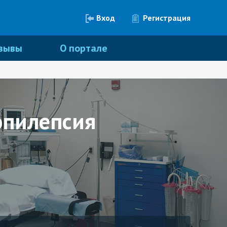
Вход
Регистрация
зывы
О портале
эпилепсия