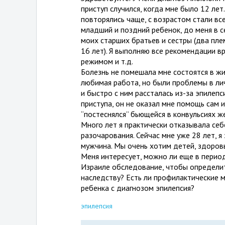
приступ случился, когда мне было 12 ле
повторялись чаще, с возрастом стали вс
младший и поздний ребенок, до меня в с
моих старших братьев и сестры (два пле
16 лет). Я выполняю все рекомендации в
режимом и т.д.
Болезнь не помешала мне состоятся в жиз
любимая работа, но были проблемы в ли
и быстро с ним рассталась из-за эпилеп
приступа, он не оказал мне помощь сам и
“постеснялся” бьющейся в конвульсиях ж
Много лет я практически отказывала себ
разочарования. Сейчас мне уже 28 лет, 
мужчина. Мы очень хотим детей, здоров
Меня интересует, можно ли еще в перио
Израиле обследование, чтобы определит
наследству? Есть ли профилактические 
ребенка с диагнозом эпилепсия?
эпилепсия