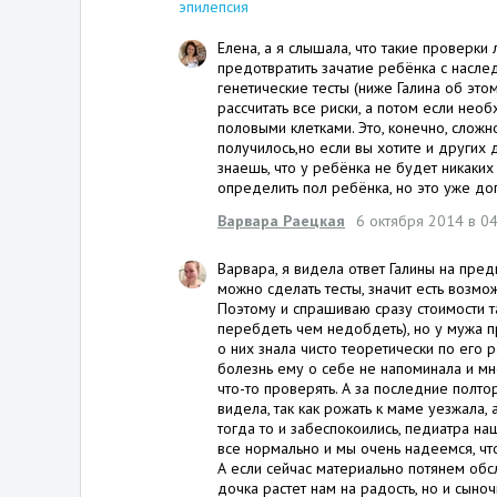
эпилепсия
Елена, а я слышала, что такие проверки
предотвратить зачатие ребёнка с насле
генетические тесты (ниже Галина об это
рассчитать все риски, а потом если нео
половыми клетками. Это, конечно, сложн
получилось,но если вы хотите и других 
знаешь, что у ребёнка не будет никаких
определить пол ребёнка, но это уже до
Варвара Раецкая
6 октября 2014 в 04
Варвара, я видела ответ Галины на пре
можно сделать тесты, значит есть возм
Поэтому и спрашиваю сразу стоимости та
перебдеть чем недобдеть), но у мужа пр
о них знала чисто теоретически по его 
болезнь ему о себе не напоминала и м
что-то проверять. А за последние полт
видела, так как рожать к маме уезжала,
тогда то и забеспокоились, педиатра на
все нормально и мы очень надеемся, что
А если сейчас материально потянем обс
дочка растет нам на радость, но и сыно