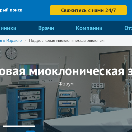
рый поиск
Свяжитесь с нами 24/7
линики
Врачи
Компании
От
я в Израиле
/
Подростковая миоклоническая эпилепсия
овая миоклоническая 
Форум