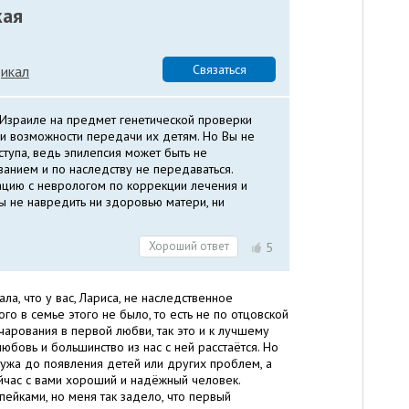
кая
Связаться
икал
 Израиле на предмет генетической проверки
и возможности передачи их детям. Но Вы не
ступа, ведь эпилепсия может быть не
анием и по наследству не передаваться.
ацию с неврологом по коррекции лечения и
 не навредить ни здоровью матери, ни
Хороший ответ
5
ла, что у вас, Лариса, не наследственное
ого в семье этого не было, то есть не по отцовской
очарования в первой любви, так это и к лучшему
бовь и большинство из нас с ней расстаётся. Но
мужа до появления детей или других проблем, а
ейчас с вами хороший и надёжный человек.
опейками, но меня так задело, что первый