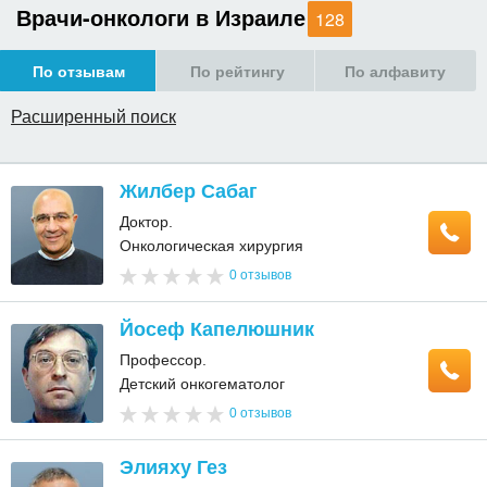
Врачи-онкологи в Израиле
128
По отзывам
По рейтингу
По алфавиту
Расширенный поиск
Жилбер Сабаг
Доктор.
Онкологическая хирургия
0 отзывов
Йосеф Капелюшник
Профессор.
Детский онкогематолог
0 отзывов
Элияху Гез