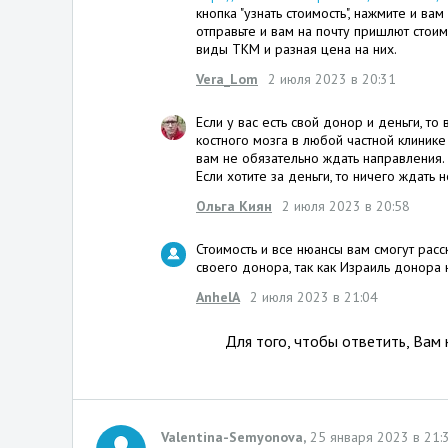
кнопка "узнать стоимость", нажмите и в
отправьте и вам на почту пришлют стоим
виды ТКМ и разная цена на них.
Vera_Lom
2 июля 2023 в 20:31
Если у вас есть свой донор и деньги, т
костного мозга в любой частной клиник
вам не обязательно ждать направления.
Если хотите за деньги, то ничего ждать н
Ольга Киян
2 июля 2023 в 20:58
Стоимость и все нюансы вам смогут расс
своего донора, так как Израиль донора 
AnhelA
2 июля 2023 в 21:04
Для того, чтобы ответить, Вам
Valentina-Semyonova,
25 января 2023 в 21: