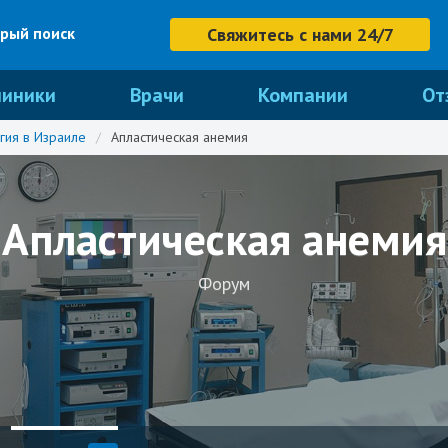
рый поиск
Свяжитесь с нами 24/7
линики
Врачи
Компании
От
гия в Израиле
/
Апластическая анемия
Апластическая анемия
Форум