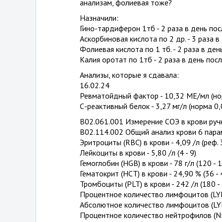
анализам, фолиевая тоже?
Назначили:
Гино-тардиферон 1тб - 2 раза в день по
Аскорбиновая кислота по 2 др. - 3 раза в
Фолиевая кислота по 1 тб. - 2 раза в де
Калия оротат по 1тб - 2 раза в день пос
Анализы, которые я сдавала:
16.02.24
Ревматойдный фактор - 10,32 МЕ/мл (но
С-реактивный белок - 3,27 мг/л (норма 0,0
В02.061.001 Измерение СОЭ в крови ручн
В02.114.002 Общий анализ крови 6 пара
Эритроциты (RBC) в крови - 4,09 /л (реф. 3
Лейкоциты в крови - 5,80 /л (4 - 9)
Гемоглобин (HGB) в крови - 78 г/л (120 - 
Гематокрит (НСТ) в крови - 24,90 % (36 - 
Тромбоциты (PLT) в крови - 242 /л (180 -
Процентное количество лимфоцитов (LYM%
Абсолютное количество лимфоцитов (LYM#)
Процентное количество нейтрофилов (NEU