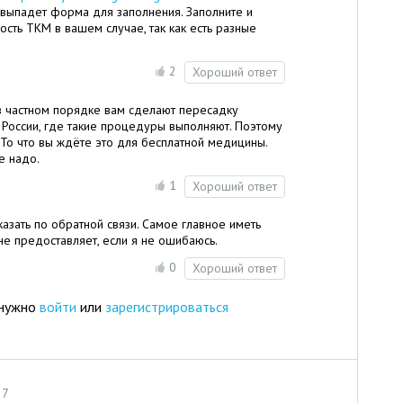
ам выпадет форма для заполнения. Заполните и
ость ТКМ в вашем случае, так как есть разные
2
Хороший ответ
о в частном порядке вам сделают пересадку
е России, где такие процедуры выполняют. Поэтому
 То что вы ждёте это для бесплатной медицины.
е надо.
1
Хороший ответ
казать по обратной связи. Самое главное иметь
не предоставляет, если я не ошибаюсь.
0
Хороший ответ
 нужно
войти
или
зарегистрироваться
37