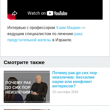
Интервью с профессором
Хаим Мацкин
—
ведущим специалистом по лечению
рака
предстательной железы
в Израиле.
Смотрите также
Почему рак до сих пор
неизлечим: бессилие
науки или конфликт
интересов?
23 сентября 2019