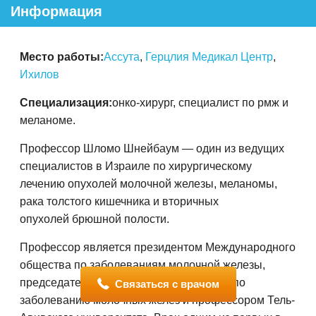
Информация
Место работы:
Ассута
,
Герцлия Медикал Центр
,
Ихилов
Специализация:
онко-хирург, специалист по рмж и
меланоме.
Профессор Шломо Шнейбаум — один из ведущих
специалистов в Израиле по хирургическому
лечению опухолей молочной железы, меланомы,
рака толстого кишечника и вторичных
опухолей брюшной полости.
Профессор является президентом Международного
общества по заболеваниям молочной железы,
председателем Израильского общества по
Связаться с врачом
заболеванию молочных желез и профессором Тель-