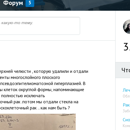
Форум
5
3
Чт
ерхней челюсти , которую удалили и отдали
менты многослойного плоского
 псевдоэпителиоматозной гиперплазией. В
ы клеток округлой формы, напоминающие
Леч
я полностью исключать
Обл
чный рак .потом мы отдали стекла на
Рак
скоклеточный рак .. как нам быть ?
Заб
Си
Ком