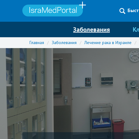
Быст
Заболевания
К
Главная
/
Заболевания
/
Лечение рака в Израиле
/