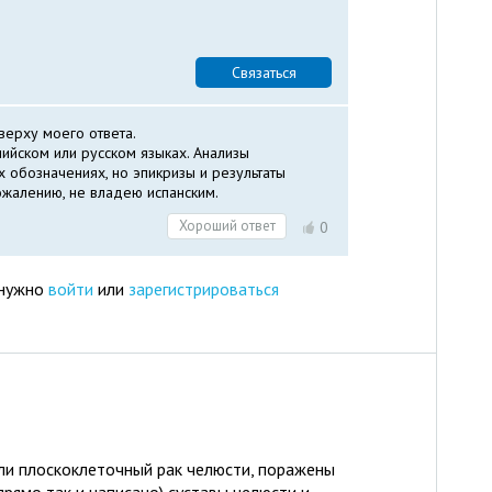
Связаться
вверху моего ответа.
лийском или русском языках. Анализы
 обозначениях, но эпикризы и результаты
сожалению, не владею испанским.
Хороший ответ
0
 нужно
войти
или
зарегистрироваться
шли плоскоклеточный рак челюсти, поражены