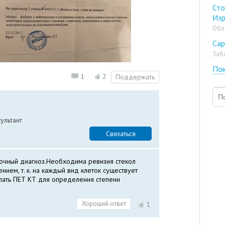
Сто
Из
Обл
Са
Заб
Пок
1
2
Поддержать
ультант
Связаться
очный диагноз.Необходима ревизия стекол
ием, т. к. на каждый вид клеток существует
лать ПЕТ КТ для определения степени
Хороший ответ
1