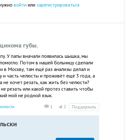
 нужно
войти
или
зарегистрироваться
рцинома губы.
апу. У папы вначали появилась шышка, мы
 помогло. Потом в нашей больницу сделали
и в Москву, там ещё раз анализы делал и
у и часть челюсты и проживёт ещё 3 года, а
а не хочет резать, как жить без челюсти?
 не резать или какой протез ставить чтобы
кий мой не родной язык.
челюсти
1
2
Поддержать
льски