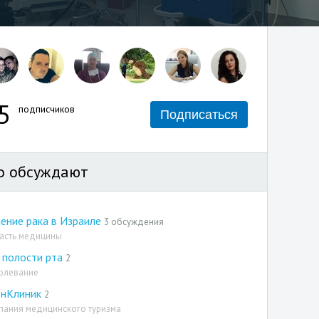
5
подписчиков
Подписаться
о обсуждают
ение рака в Израиле
3 обсуждения
асть медицины
 полости рта
2
олевание
онКлиник
2
пания медицинского туризма