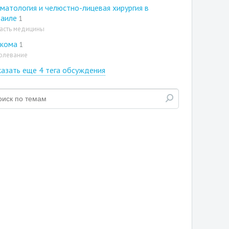
матология и челюстно-лицевая хирургия в
раиле
1
асть медицины
ркома
1
олевание
азать еще 4 тега обсуждения