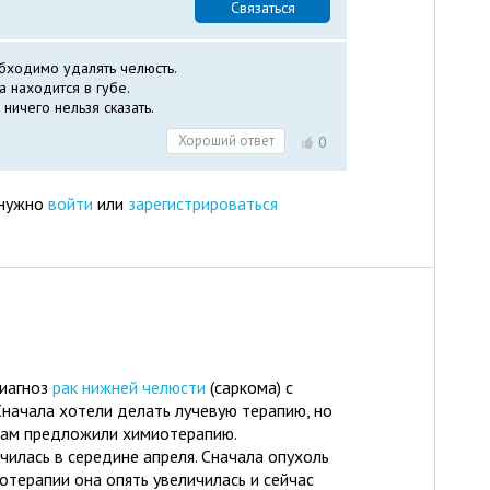
Связаться
обходимо удалять челюсть.
а находится в губе.
ничего нельзя сказать.
Хороший ответ
0
 нужно
войти
или
зарегистрироваться
диагноз
рак нижней челюсти
(саркома) с
 Сначала хотели делать лучевую терапию, но
 нам предложили химиотерапию.
чилась в середине апреля. Сначала опухоль
отерапии она опять увеличилась и сейчас