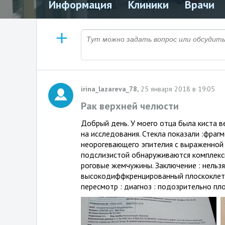
Информация
Клиники
Врачи
irina_lazareva_78,
25 января 2018 в 19:05
Рак верхней челюсти
Добрый день. У моего отца была киста в
на исследования. Стекла показали :фраг
неорогевающего эпителия с выраженной
подслизистой обнаруживаются комплекс
роговые жемчужины. Заключение : нельз
высокодиффкренцированный плоскоклето
пересмотр : диагноз : подозрительно пло