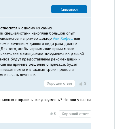
Связаться
 относится к одному из самых
ми специалистами накоплен большой опыт
пециалистов, например доктор
Ави Хефец
или
ением и лечением данного вида рака долгие
 Для того, чтобы израильские врачи могли
рислать все медицинские документы по данной
ментов будут предоставлены рекомендации и
если вы примите решение о приезде, будет
ляющая полно и в сжатые сроки провести
 и начать лечение.
Хороший ответ
0
ес можно отправить все документы? Но они у нас на
0
Хороший ответ