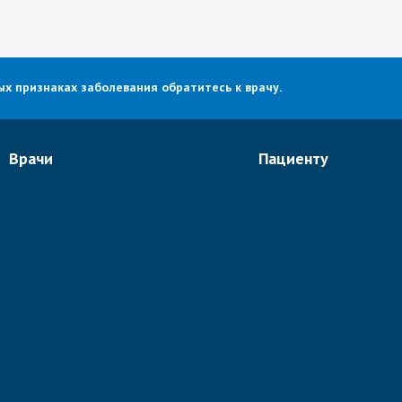
х признаках заболевания обратитесь к врачу.
Врачи
Пациенту
Онкологи
О портале
Неврологи
Отзывы
Ортопеды и ревматологи
Видео
Спинальные хирурги
Новости
Кардиологи
Статьи
Гинекологи
Все врачи