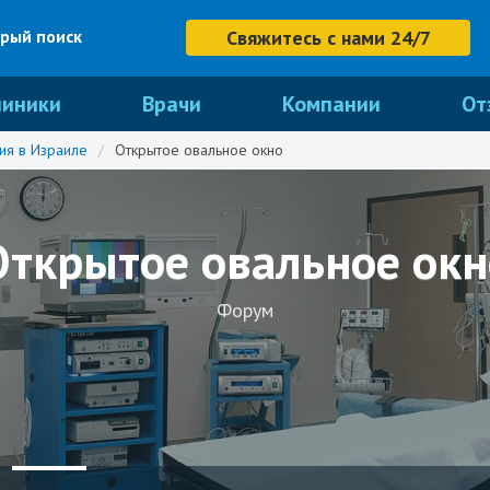
рый поиск
Свяжитесь с нами 24/7
линики
Врачи
Компании
От
ия в Израиле
/
Открытое овальное окно
Открытое овальное окн
Форум