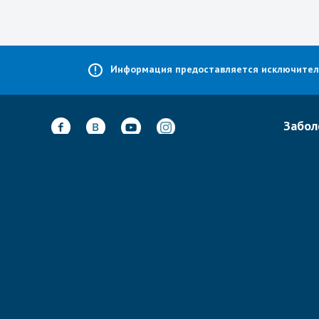
Информация предоставляется исключительн
Забол
Лечени
Неврол
Адрес:
А-Барзель 20,
Тель-Авив,
Ортоп
Израиль
Спинал
@
Почта:
info@isramedportal.ru
Кардио
Телефон:
+ 972-523055143
Гинеко
Размещение рекламы
Все за