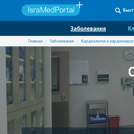
Быст
Заболевания
К
Главная
/
Заболевания
/
Кардиология и кардиохируг