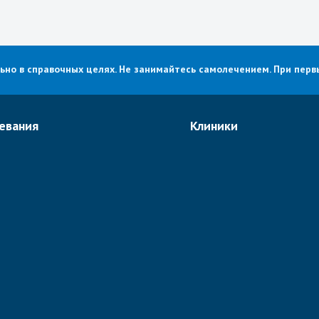
о в справочных целях. Не занимайтесь самолечением. При первы
евания
Клиники
е рака в Израиле
Хадасса
огия
Ассута
едия
Рамбам
ьная хирургия в Израиле
Шиба
логия
Ихилов
логия в Израиле
Бейлинсон
болевания
Все клиники