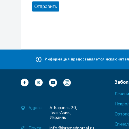
Информация предоставляется исключительн
Забол
Лечени
Неврол
Адрес:
А-Барзель 20,
Тель-Авив,
Ортоп
Израиль
Спинал
@
Почта:
info@isramedportal.ru