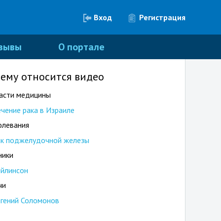
Вход
Регистрация
зывы
О портале
чему относится видео
асти медицины
чение рака в Израиле
олевания
ак поджелудочной железы
ники
ейлинсон
чи
гений Соломонов