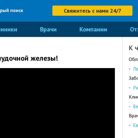
рый поиск
Свяжитесь с нами 24/7
линики
Врачи
Компании
От
К 
лудочной железы!
Обл
Ле
Заб
Р
Кли
Б
Вра
Ев