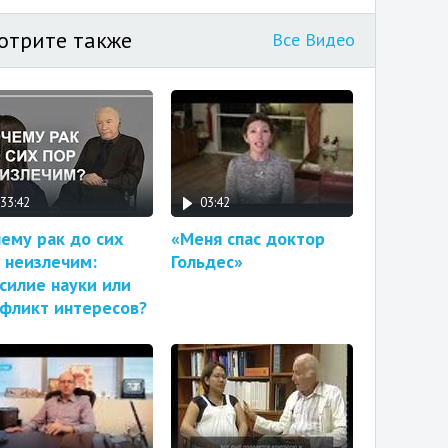
отрите также
Все Видео
33:42
03:42
ему рак до сих
«Меня спас доктор
 неизлечим:
Гольдес»
силие науки или
фликт интересов?