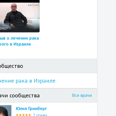
04:17
ыв о лечении рака
кого в Израиле
общество
чение рака в Израиле
ачи сообщества
Все врачи
Юлия Гринберг
3 отзыва