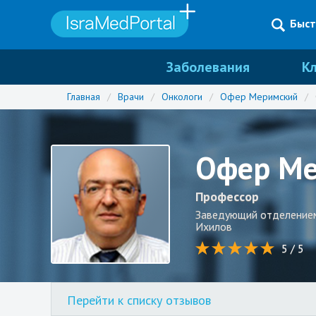
Быст
Заболевания
К
Главная
/
Врачи
/
Онкологи
/
Офер Меримский
/
Офер
Ме
Профессор
Заведующий отделением
Ихилов
5 / 5
Перейти к списку отзывов