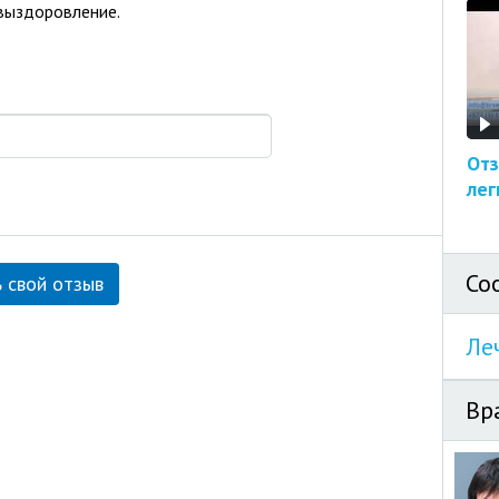
выздоровление.
Отз
лег
Со
 свой отзыв
Ле
Вр