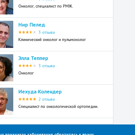
Онколог, специалист по РМЖ.
Нир Пелед
3 отзыва
Клинический онколог и пульмонолог
Элла Теппер
3 отзыва
Онколог
Иехуда Колендер
2 отзыва
Специалист по онкологической ортопедии.
х признаках заболевания обратитесь к врачу.