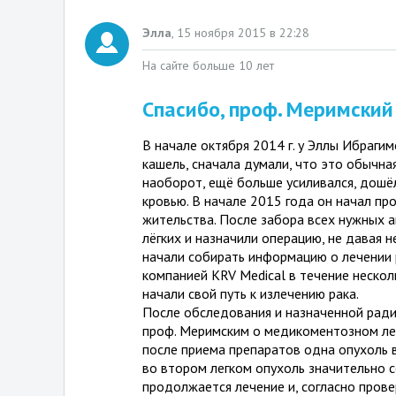
Элла
,
15 ноября 2015 в 22:28
На сайте больше 10 лет
Спасибо, проф. Меримский
В начале октября 2014 г. у Эллы Ибрагимо
кашель, сначала думали, что это обычная
наоборот, ещё больше усиливался, дошёл
кровью. В начале 2015 года он начал пр
жительства. После забора всех нужных а
лёгких и назначили операцию, не давая 
начали собирать информацию о лечении р
компанией KRV Medical в течение нескол
начали свой путь к излечению рака.
После обследования и назначенной ради
проф. Меримским о медикоментозном лече
после приема препаратов одна опухоль в
во втором легком опухоль значительно с
продолжается лечение и, согласно прове