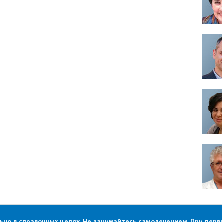
о в справочных целях. Не занимайтесь самолечением. При первы