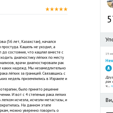
5
Уп
ва (56 лет, Казахстан), начался
 простуда. Кашель не уходил, а
 до состояния, что кашлял вместе с
19 и
оходить диагностику лёгких по месту
Нек
нализов, врачи диагностировали рак
не каких надежд. Мы незамедлительно
ака лёгких за границей. Связавшись с
Друз
ьких недель приземлились в Израиле и
рак 
ч...
ч
отерапии, было принято решение
нии. И вот с 4 степенью рака легких
Ви
 легком исчезла, исчезли метастазы, и
ократилась. На данном этапе
ркам, можно уверенно говорить о