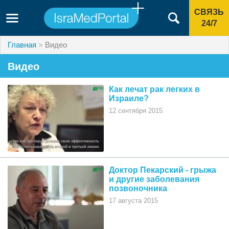
СВЯЗЬ
24/7
Главная
Видео
Видео
Как лечат рак легких в
Израиле?
12 сентября 2015
Доктор Пекарский - грыжа
и другие заболевания
позвоночника
17 августа 2015