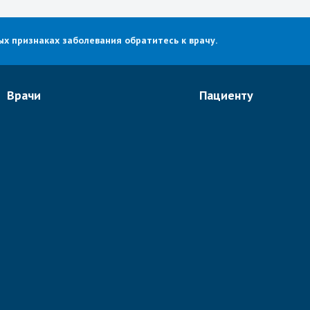
х признаках заболевания обратитесь к врачу.
Врачи
Пациенту
Онкологи
О портале
Неврологи
Отзывы
Ортопеды и ревматологи
Видео
Спинальные хирурги
Новости
Кардиологи
Статьи
Гинекологи
Все врачи