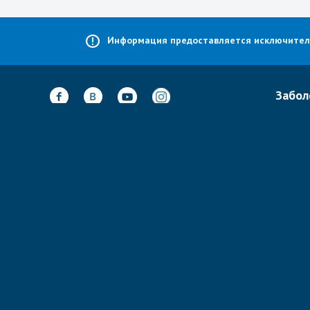
Информация предоставляется исключительн
Забол
Лечени
Неврол
Адрес:
А-Барзель 20,
Тель-Авив,
Ортоп
Израиль
Спинал
@
Почта:
info@isramedportal.ru
Кардио
Телефон:
+ 972-523055143
Гинеко
Размещение рекламы
Все за