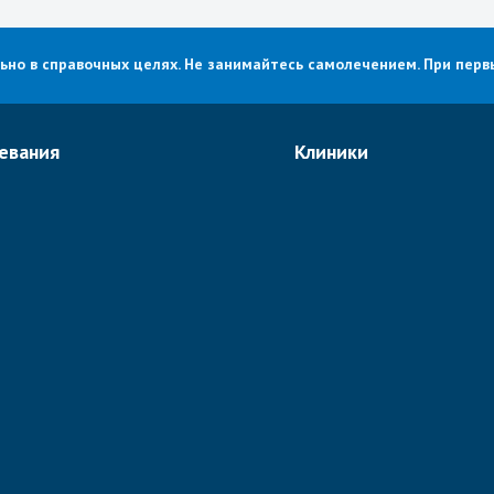
о в справочных целях. Не занимайтесь самолечением. При первы
евания
Клиники
е рака в Израиле
Хадасса
огия
Ассута
едия
Рамбам
ьная хирургия в Израиле
Шиба
логия
Ихилов
логия в Израиле
Бейлинсон
болевания
Все клиники