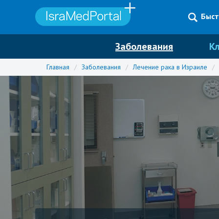
Быст
Заболевания
К
Главная
/
Заболевания
/
Лечение рака в Израиле
/