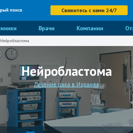
рый поиск
Свяжитесь с нами 24/7
линики
Врачи
Компании
От
Нейробластома
Нейробластома
Лечение рака в Израиле