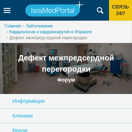
СВЯЗЬ
24/7
Главная
Заболевания
Кардиология и кардиохиругия в Израиле
Дефект межпредсердной перегородки
Дефект межпредсердной
перегородки
Форум
Информация
Клиники
Врачи